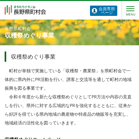
会員専用
ページ
長野県町村会
収穫祭めぐり事業
収穫祭めぐり事業
町村が単独で実施している「収穫祭・農業祭」を県町村会で一
体的に県内外にPR活動を行い、誘客と交流等を通して町村の地域
振興を図る事業です。
令和６年度から新たな収穫祭めぐりとしてPR方法や内容の見直
しを行い、県外に対する広域的なPRを強化するとともに、従来か
ら好評を得ている県内地域の農産物や特産品の物販等を充実し、
地域経済の活性化を図っていきます。