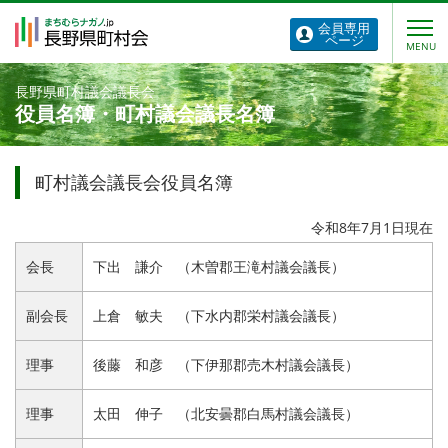
会員専用
ページ
長野県町村議会議長会
役員名簿・町村議会議長名簿
町村議会議長会役員名簿
令和8年7月1日現在
会長
下出 謙介 （木曽郡王滝村議会議長）
副会長
上倉 敏夫 （下水内郡栄村議会議長）
理事
後藤 和彦 （下伊那郡売木村議会議長）
理事
太田 伸子 （北安曇郡白馬村議会議長）