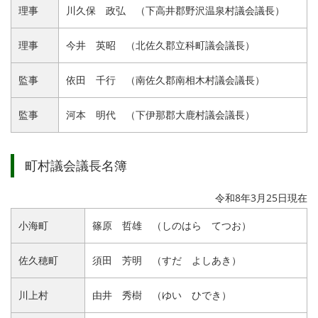
理事
川久保 政弘 （下高井郡野沢温泉村議会議長）
理事
今井 英昭 （北佐久郡立科町議会議長）
監事
依田 千行 （南佐久郡南相木村議会議長）
監事
河本 明代 （下伊那郡大鹿村議会議長）
町村議会議長名簿
令和8年3月25日現在
小海町
篠原 哲雄 （しのはら てつお）
佐久穂町
須田 芳明 （すだ よしあき）
川上村
由井 秀樹 （ゆい ひでき）