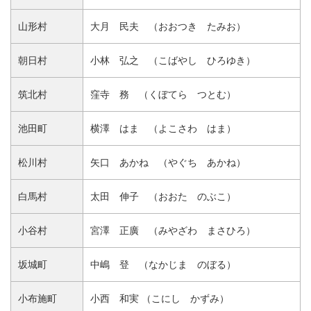
山形村
大月 民夫 （おおつき たみお）
朝日村
小林 弘之 （こばやし ひろゆき）
筑北村
窪寺 務 （くぼてら つとむ）
池田町
横澤 はま （よこさわ はま）
松川村
矢口 あかね （やぐち あかね）
白馬村
太田 伸子 （おおた のぶこ）
小谷村
宮澤 正廣 （みやざわ まさひろ）
坂城町
中嶋 登 （なかじま のぼる）
小布施町
小西 和実 （こにし かずみ）