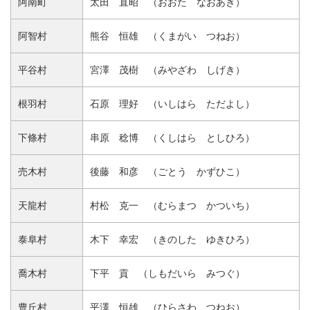
阿南町
太田 直昭 （おおた なおあき）
阿智村
熊谷 恒雄 （くまがい つねお）
平谷村
宮澤 茂樹 （みやざわ しげき）
根羽村
石原 理好 （いしはら ただよし）
下條村
串原 稔博 （くしはら としひろ）
売木村
後藤 和彦 （ごとう かずひこ）
天龍村
村松 克一 （むらまつ かついち）
泰阜村
木下 幸宏 （きのした ゆきひろ）
喬木村
下平 貢 （しもだいら みつぐ）
豊丘村
平澤 恒雄 （ひらさわ つねお）