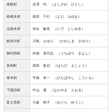
南牧村
吉澤 均 （よしざわ ひとし）
南相木村
依田 千行 （よだ ちゆき）
北相木村
井出 敏幸 （いで としゆき）
軽井沢町
川島 さゆり （かわしま さゆり）
御代田町
内堀 喜代志 （うちぼり きよし）
長和町
原田 恵召 （はらだ えしょう）
青木村
平林 幸一 （ひらばやし こういち）
下諏訪町
中山 透 （なかやま とおる）
富士見町
小倉 裕子 （おぐら ゆうこ）