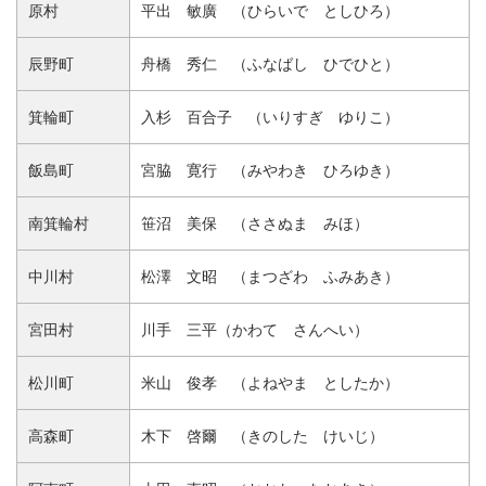
原村
平出 敏廣 （ひらいで としひろ）
辰野町
舟橋 秀仁 （ふなばし ひでひと）
箕輪町
入杉 百合子 （いりすぎ ゆりこ）
飯島町
宮脇 寛行 （みやわき ひろゆき）
南箕輪村
笹沼 美保 （ささぬま みほ）
中川村
松澤 文昭 （まつざわ ふみあき）
宮田村
川手 三平（かわて さんへい）
松川町
米山 俊孝 （よねやま としたか）
高森町
木下 啓爾 （きのした けいじ）