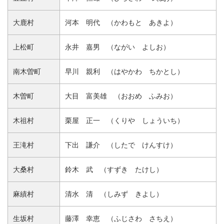
大鹿村
河本 明代 （かわもと あきよ）
上松町
永井 嘉男 （ながい よしお）
南木曽町
早川 親利 （はやかわ ちかとし）
木曽町
大目 富美雄 （おおめ ふみお）
木祖村
栗屋 正一 （くりや しょういち）
王滝村
下出 謙介 （したで けんすけ）
大桑村
鈴木 武 （すずき たけし）
麻績村
清水 清 （しみず きよし）
生坂村
藤澤 幸恵 （ふじさわ さちえ）